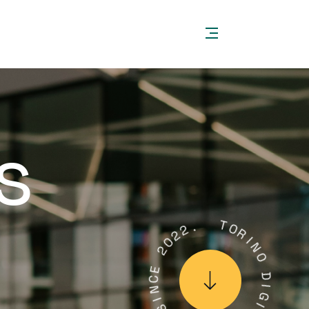
s
2
2
.
0
2
T
E
O
C
R
N
I
I
N
S
O
Y
D