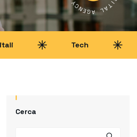
D
E
G
I
G
A
I
T
L
A
Tech
Busines
Cerca