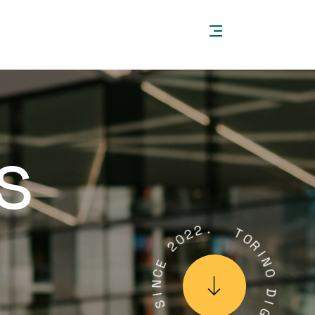
s
2
0
2
2
.
E
C
T
N
O
I
R
S
I
N
Y
O
C
N