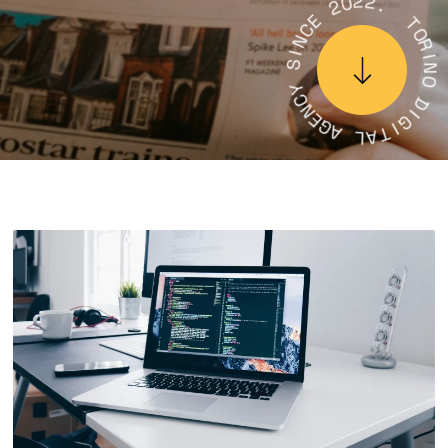
0
2
2
2
E
.
C
N
I
T
S
O
R
Y
I
C
N
N
O
E
G
D
A
I
G
L
I
A
T